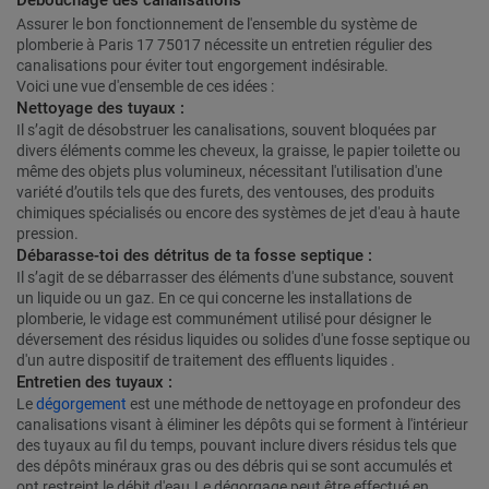
Débouchage des canalisations
Assurer le bon fonctionnement de l'ensemble du système de
plomberie à Paris 17 75017 nécessite un entretien régulier des
canalisations pour éviter tout engorgement indésirable.
Voici une vue d'ensemble de ces idées :
Nettoyage des tuyaux :
Il s’agit de désobstruer les canalisations, souvent bloquées par
divers éléments comme les cheveux, la graisse, le papier toilette ou
même des objets plus volumineux, nécessitant l'utilisation d'une
variété d’outils tels que des furets, des ventouses, des produits
chimiques spécialisés ou encore des systèmes de jet d'eau à haute
pression.
Débarasse-toi des détritus de ta fosse septique :
Il s’agit de se débarrasser des éléments d'une substance, souvent
un liquide ou un gaz. En ce qui concerne les installations de
plomberie, le vidage est communément utilisé pour désigner le
déversement des résidus liquides ou solides d'une fosse septique ou
d'un autre dispositif de traitement des effluents liquides .
Entretien des tuyaux :
Le
dégorgement
est une méthode de nettoyage en profondeur des
canalisations visant à éliminer les dépôts qui se forment à l'intérieur
des tuyaux au fil du temps, pouvant inclure divers résidus tels que
des dépôts minéraux gras ou des débris qui se sont accumulés et
ont restreint le débit d'eau.Le dégorgage peut être effectué en