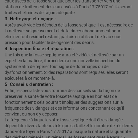
eaux usées de la fosse septique pour les transporter vers une
station de traitement des eaux usées à Paris 17 75017 où ils seront
traités et éliminés de façon adéquate.
3. Nettoyage et rinçage :
Après avoir vidé les déchets de la fosse septique, il est nécessaire de
la nettoyer soigneusement et de la rincer abondamment pour
éliminer tout résiduel restant, parfois en utilisant de l'eau sous
pression pour faciliter le délogement des débris.
4. Inspection finale et réparation :
Une fois que la fosse septique aura été vidée et nettoyée par un
expert en la matière, il procèdera à une nouvelle inspection du
système afin de repérer tout signe de dommages ou de
dysfonctionnement. Si des réparations sont requises, elles seront
exécutées à ce moment-là.
5. Conseils d'entretien :
Enfin, le spécialiste vous fournira des conseils sur la façon de
préserver la santé de votre fossette septique en bon état de
fonctionnement; cela pourrait impliquer des suggestions sur la
fréquence des vidanges et des informations concernant ce qu'il
convient ou non d'y déposer.
La fréquence à laquelle votre fosse septique doit être vidangée
dépend de divers facteurs tels que sa taille et le nombre de résidents
dans votre foyer à Paris 17 75017 ainsi que la nature et la quantité
des déchets générés. En général, les fosses septiques à Paris 17