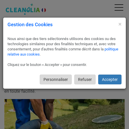
×
Gestion des Cookies
Débouchage canalisation à Paris 17 | Devis
Gratuit & Service Pro (75017)
Nous ainsi que des tiers sélectionnés utilisons des cookies ou des
Nos collaborateurs à Paris 17 qui se spécialisent dans les
technologies similaires pour des finalités techniques et, avec votre
services de dégorgement de canalisations et
consentement, pour d'autres finalités comme décrit dans la
politique
relative aux cookies
.
d'assainissement sont équipés d'un matériel de pointe ainsi
que de camions pompe afin d'effectuer l'extraction de vos
Cliquez sur le bouton « Accepter » pour consentir.
eaux usées. Pour éliminer ou prévenir les mauvaises odeurs
causées par votre fosse septique.
Cleanolia offre la possibilité d’obtenir jusqu’à trois devis
Personnaliser
Refuser
Accepter
gratuits pour des services de dégorgement de canalisations
en toute facilité.