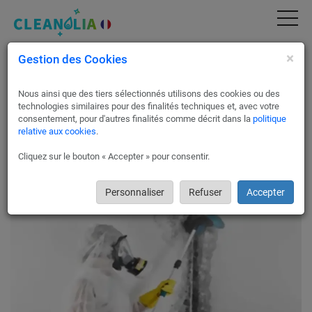
×
Gestion des Cookies
Traitement de la Mérule, des Champignons
et l'Humidité à Paris 12 75012
Nous ainsi que des tiers sélectionnés utilisons des cookies ou des
La mérule est un champignon infestant les endroits sombres
technologies similaires pour des finalités techniques et, avec votre
et humides de votre habitation.
consentement, pour d'autres finalités comme décrit dans la
politique
relative aux cookies
.
Elle s’attaque aux bois, causant sa dégradation et affaiblissant
vos structures.
Cliquez sur le bouton « Accepter » pour consentir.
Les dommages liés à la mérule peuvent également impacter
vos murs et ainsi mettre en péril la stabilité de votre maison
ou votre immeuble.
Personnaliser
Refuser
Accepter