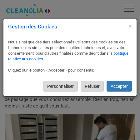
×
Gestion des Cookies
Nettoyage immeuble & partie commune
Besançon | Devis Gratuit & Service Pro
(25000)
Nous ainsi que des tiers sélectionnés utilisons des cookies ou des
technologies similaires pour des finalités techniques et, avec votre
Confiez l'entretien de vos immeubles aux partenaires
consentement, pour d'autres finalités comme décrit dans la
politique
relative aux cookies
.
Cleanolia France, près de chez vous, à Besançon.
On sait bien que le
nettoyage des parties communes
, est
Cliquez sur le bouton « Accepter » pour consentir.
souvent un gros poste de dépenses pour les propriétaires,
syndics ou copropriétaires. Alors on fait au plus juste.
Nos partenaires vous établiront un devis vraiment adapté à
Personnaliser
Refuser
Accepter
vos besoins, avec la liste précise des tâches et une fréquence
de passage que vous choisirez ensemble. Rien en trop, rien en
moins : juste ce qu’il vous faut.