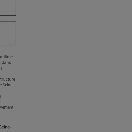
aritime,
nt dans
si
structure
e Seine-
s
ur
ivement
Seine-