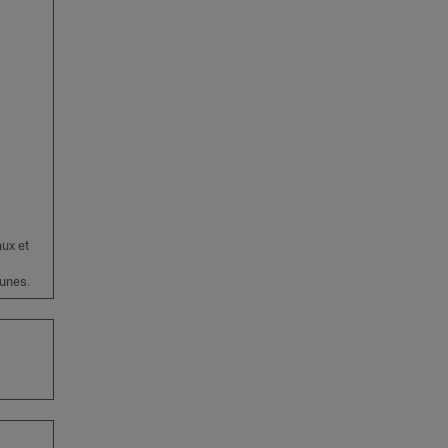
ux et
unes.