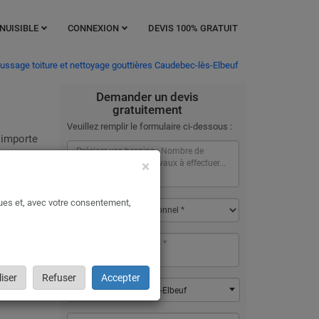
NUISIBLE
CONNEXION
DEVIS 100% GRATUIT
ssage toiture et nettoyage gouttières Caudebec-lès-Elbeuf
Demander un devis
gratuitement
Veuillez remplir le formulaire ci-dessous :
 importe
×
iture à
ques et, avec votre consentement,
ble pour
et
t votre
iser
Refuser
Accepter
76320 - Caudebec-lès-Elbeuf