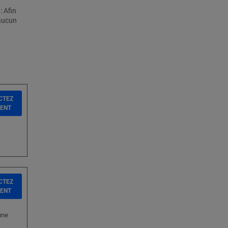
: Afin
 aucun
CTEZ
IENT
CTEZ
IENT
une