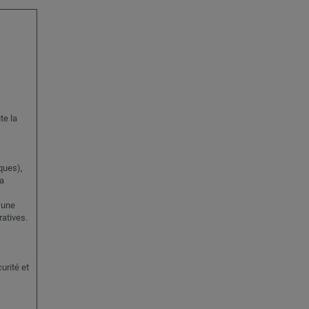
te la
ques),
a
 une
atives.
urité et