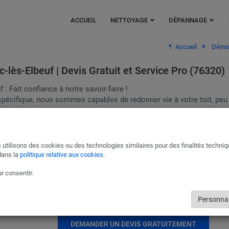
ACCUEIL
NETTOYAGE
DÉPANNAGE
Accueil
Démou
lès-Elbeuf | Devis Gratuit et Service Pro (76320)
: Fait confiance à notre savoir-faire !
pécifique, nous sommes capables de redonner vie à votre toit, peu
le composent.
uits auprès de Cleanolia pour le
nettoyage de la mousse
sur votre to
 offres de professionnels en toute simplicité.
 utilisons des cookies ou des technologies similaires pour des finalités techni
Entretien des gouttières à Caudebec-lès-Elbeuf
dans la
politique relative aux cookies
.
Réactivité et fiabilité, comptez sur notre équipe dynamique et disponi
r consentir.
intervenir promptement en cas d'urgence (fuites, affaissements, etc.) 
effectuer les réparations nécessaires afin de préserver votre confort e
sécurité.
Personnal
DEMANDER UN DEVIS GRATUITEMENT