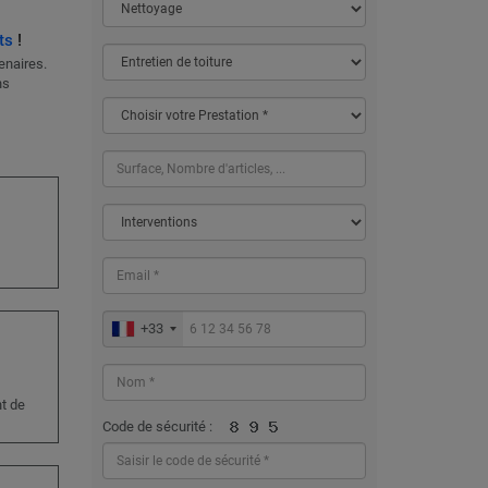
ts
!
enaires.
ns
+33
nt de
Code de sécurité :