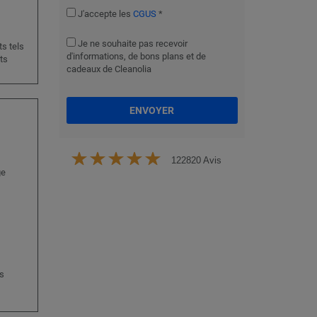
J'accepte les
CGUS
*
Je ne souhaite pas recevoir
s tels
d'informations, de bons plans et de
ts
cadeaux de Cleanolia
ENVOYER
122820 Avis
ge
os