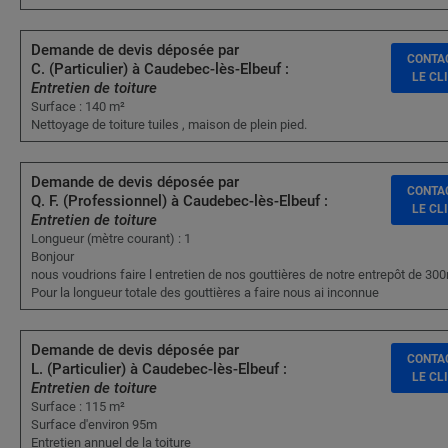
Demande de devis déposée par
CONTA
C. (Particulier) à Caudebec-lès-Elbeuf :
LE CL
Entretien de toiture
Surface : 140 m²
Nettoyage de toiture tuiles , maison de plein pied.
Demande de devis déposée par
CONTA
Q. F. (Professionnel) à Caudebec-lès-Elbeuf :
LE CL
Entretien de toiture
Longueur (mètre courant) : 1
Bonjour
nous voudrions faire l entretien de nos gouttières de notre entrepôt de 30
Pour la longueur totale des gouttières a faire nous ai inconnue
Demande de devis déposée par
CONTA
L. (Particulier) à Caudebec-lès-Elbeuf :
LE CL
Entretien de toiture
Surface : 115 m²
Surface d'environ 95m
Entretien annuel de la toiture