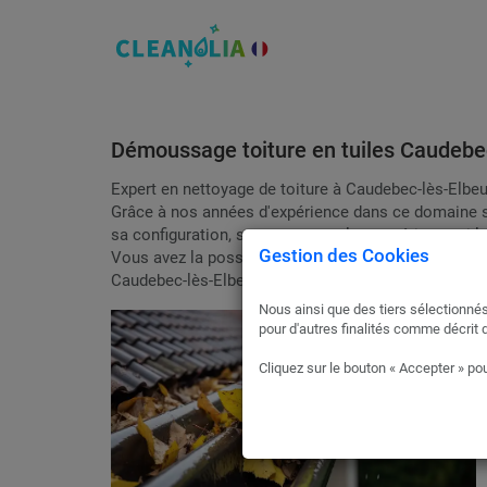
Démoussage toiture en tuiles Caudebec-
Expert en nettoyage de toiture à Caudebec-lès-Elbeuf 
Grâce à nos années d'expérience dans ce domaine s
sa configuration, sa structure et les matériaux qui 
Gestion des Cookies
Vous avez la possibilité de solliciter des devis grat
Caudebec-lès-Elbeuf 76320 et comparer jusqu'à trois
Nous ainsi que des tiers sélectionnés
pour d'autres finalités comme décrit 
Cliquez sur le bouton « Accepter » pou