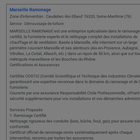
Marseille Ramonage
Zone d'intervention : Caudebec-lès-Elbeuf 76320, Seine-Maritime (76)
Service : Démoussage de toiture
MARSEILLE RAMONAGE est une entreprise spécialisée dans le ramonage
certifié, la fumisterie experte et le nettoyage complet des installations de
chauffage et de ventilation. Basée à Marseille, elle intervient sur un large
périmètre couvrant Marseille et ses alentours (Aix-en-Provence, Aubagne,
Vitrolles, La Ciotat, Allauch, etc.) dans un rayon de 50 km, ainsi que sur tou
métropole marseillaise et les Bouches-du-Rhône.
Certifications et Assurances
Certifiée COSTIC (Comité Scientifique et Technique des Industries Climati
garantissant une expertise reconnue dans le domaine du ramonage et de l
fumisterie.
Couverte par une assurance Responsabilité Civile Professionnelle, offrant
sécurité supplémentaire pour vos installations et vos démarches administr
Services Proposés
1. Ramonage Certifié
Nettoyage rigoureux des conduits (bois, bûche, fioul, gaz) pour assurer séc
conformité.
Certificat officiel de ramonage remis systématiquement après chaque
intervention, reconnu par toutes les assurances.