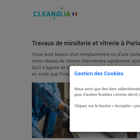
Travaux de miroiterie et vitrerie à Pari
Vous avez besoin d’un remplacement ou d’une install
notre réseau de vitriers interviendra rapidement après
Qu’il s’agisse de bris de glaces, de miroirs ou d’inst
Gestion des Cookies
en sorte que l’intervention soit prise en charge par
Nous ainsi que des tiers sélectionnés
pour d'autres finalités comme décrit 
Cliquez sur le bouton « Accepter » pou