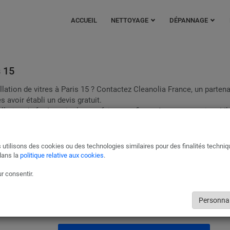
ACCUEIL
NETTOYAGE
DÉPANNAGE
s 15
ation de vitres à Paris 15 ? Contactez Cleanolia France, un partena
 avoir établi un devis gratuit.
allation de fenêtres isolantes, faites confiance à nos partenaires ! Il
 votre assurance lorsque cela est possible.
Miroiterie et Vitrerie Paris 15
 utilisons des cookies ou des technologies similaires pour des finalités techni
dans la
politique relative aux cookies
.
Ils s’occuperont de tous bris de glaces ou de miroir, ainsi que de l’insta
de fenêtres isolantes. Ils feront en sorte que l’intervention ne vous coû
r consentir.
grâce à votre assurance prenant en charge les bris de glaces.
Pour les magasins et restaurants, nos vitriers assurent un remplacem
Personnal
urgence et à l’identique de vos vitrines.