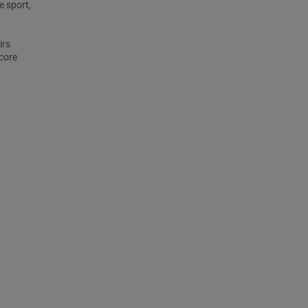
e sport,
irs
core
.