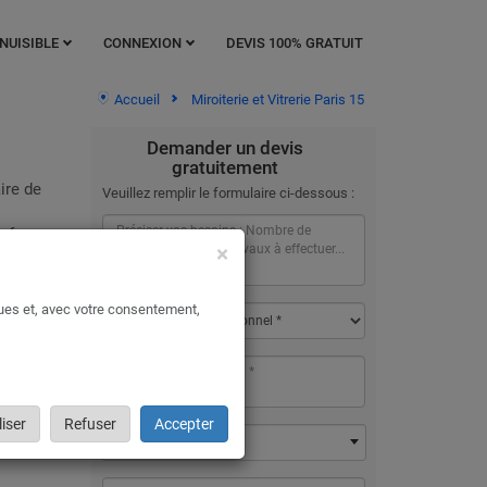
NUISIBLE
CONNEXION
DEVIS 100% GRATUIT
Accueil
Miroiterie et Vitrerie Paris 15
Demander un devis
gratuitement
ire de
Veuillez remplir le formulaire ci-dessous :
s feront
×
ques et, avec votre consentement,
llation
te rien
ent en
iser
Refuser
Accepter
75015 - Paris 15