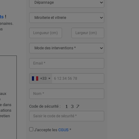
ts
!
enaires.
ns
+33
 aux
e
de dans
Code de sécurité :
sations
retien
J'accepte les
CGUS
*