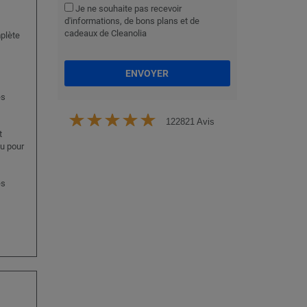
Je ne souhaite pas recevoir
d'informations, de bons plans et de
cadeaux de Cleanolia
mplète
ENVOYER
es
122821 Avis
t
u pour
es