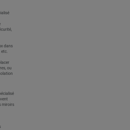
ialisé
e
écurité,
aux dans
 etc.
placer
res, ou
solation
écialisé
uvent
s miroirs
s