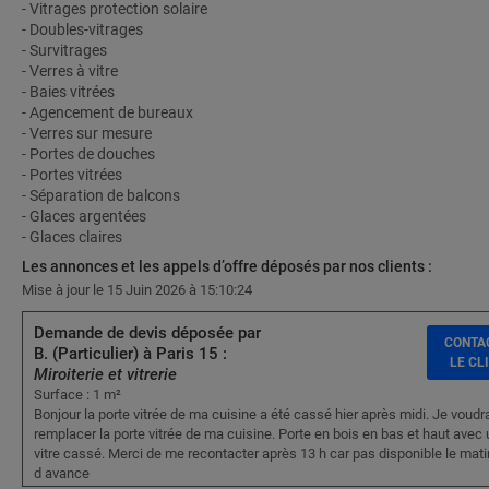
- Vitrages protection solaire
- Doubles-vitrages
- Survitrages
- Verres à vitre
- Baies vitrées
- Agencement de bureaux
- Verres sur mesure
- Portes de douches
- Portes vitrées
- Séparation de balcons
- Glaces argentées
- Glaces claires
Les annonces et les appels d’offre déposés par nos clients :
Mise à jour le 15 Juin 2026 à 15:10:24
Demande de devis déposée par
CONTA
B. (Particulier) à Paris 15 :
LE CL
Miroiterie et vitrerie
Surface : 1 m²
Bonjour la porte vitrée de ma cuisine a été cassé hier après midi. Je voudr
remplacer la porte vitrée de ma cuisine. Porte en bois en bas et haut avec
vitre cassé. Merci de me recontacter après 13 h car pas disponible le mat
d avance