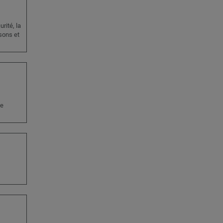
rité, la
isons et
de