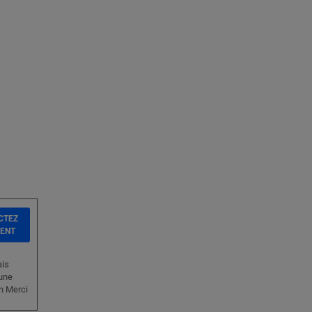
CTEZ
IENT
ais
 une
in Merci