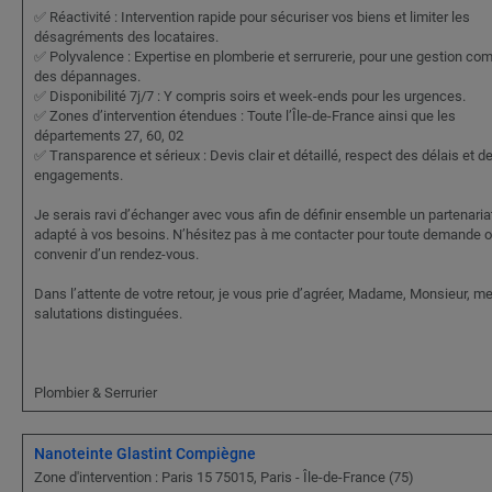
✅ Réactivité : Intervention rapide pour sécuriser vos biens et limiter les
désagréments des locataires.
✅ Polyvalence : Expertise en plomberie et serrurerie, pour une gestion co
des dépannages.
✅ Disponibilité 7j/7 : Y compris soirs et week-ends pour les urgences.
✅ Zones d’intervention étendues : Toute l’Île-de-France ainsi que les
départements 27, 60, 02
✅ Transparence et sérieux : Devis clair et détaillé, respect des délais et d
engagements.
Je serais ravi d’échanger avec vous afin de définir ensemble un partenaria
adapté à vos besoins. N’hésitez pas à me contacter pour toute demande o
convenir d’un rendez-vous.
Dans l’attente de votre retour, je vous prie d’agréer, Madame, Monsieur, m
salutations distinguées.
Plombier & Serrurier
Nanoteinte Glastint Compiègne
Zone d'intervention : Paris 15 75015, Paris - Île-de-France (75)