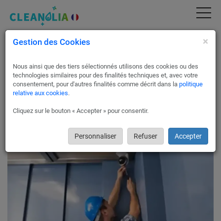
×
Gestion des Cookies
Installation de systèmes de
vidéosurveillance à Cluses
Nous ainsi que des tiers sélectionnés utilisons des cookies ou des
Pour un contrôle total et une sécurité optimale chez vous, au
technologies similaires pour des finalités techniques et, avec votre
sein de votre entreprise ou dans votre commerce, passez par
consentement, pour d'autres finalités comme décrit dans la
politique
relative aux cookies
.
Cleanolia France !
Nos partenaires experts dans les solutions de vidéo-
Cliquez sur le bouton « Accepter » pour consentir.
surveillance à Cluses vous proposeront des solutions
entièrement adaptée et en totale conformité avec les lois en
vigueur.
Personnaliser
Refuser
Accepter