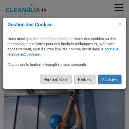
×
Gestion des Cookies
Installation de systèmes de
vidéosurveillance à Barentin
Nous ainsi que des tiers sélectionnés utilisons des cookies ou des
Pour un contrôle total et une sécurité optimale chez vous, au
technologies similaires pour des finalités techniques et, avec votre
sein de votre entreprise ou dans votre commerce, passez par
consentement, pour d'autres finalités comme décrit dans la
politique
relative aux cookies
.
Cleanolia France !
Nos partenaires experts dans les solutions de vidéo-
Cliquez sur le bouton « Accepter » pour consentir.
surveillance à Barentin vous proposeront des solutions
entièrement adaptée et en totale conformité avec les lois en
vigueur.
Personnaliser
Refuser
Accepter