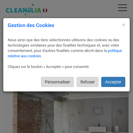
×
Gestion des Cookies
Rénovation de maisons, appartements et
locaux commerciaux à Châtillon-la-Borde
Nous ainsi que des tiers sélectionnés utilisons des cookies ou des
Confier la rénovation de votre espace à Châtillon-la-Borde à
technologies similaires pour des finalités techniques et, avec votre
l'expert partenaire de Cleanolia France est synonyme de
consentement, pour d'autres finalités comme décrit dans la
politique
relative aux cookies
.
qualité et d'expertise. Leurs professionnels expérimentés dans
les domaines de la maçonnerie, la peinture, l'électricité, et la
Cliquez sur le bouton « Accepter » pour consentir.
plomberie sont équipés pour revitaliser efficacement toute
résidence ou local commercial.
Personnaliser
Refuser
Accepter