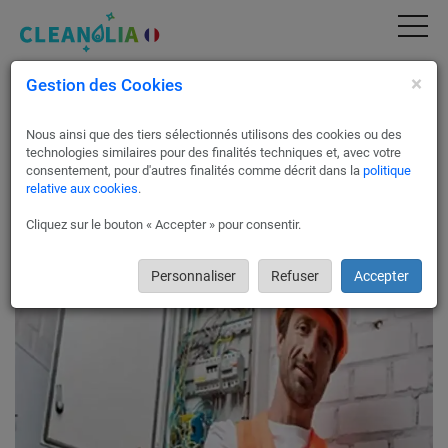
×
Gestion des Cookies
Dépannage express, travaux d'électricité à
Annemasse
Nous ainsi que des tiers sélectionnés utilisons des cookies ou des
Nous vous ferons bénéficier de l’expertise de nos électriciens
technologies similaires pour des finalités techniques et, avec votre
partenaires, pour tous travaux ou interventions à Annemasse
consentement, pour d'autres finalités comme décrit dans la
politique
relative aux cookies
.
74100.
Nos partenaires sont choisis sur le base de leur réactivité, de
Cliquez sur le bouton « Accepter » pour consentir.
leur respects des normes ainsi que la qualité de leurs
ouvrages, Cleanolia France ne vous propose que le meilleur !
Personnaliser
Refuser
Accepter