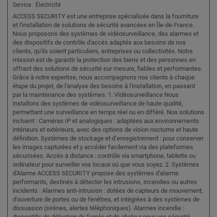
Service : Électricité
ACCESS SECURITY est une entreprise spécialisée dans la fourniture
et l'installation de solutions de sécurité avancées en Île-de-France.
Nous proposons des systèmes de vidéosurveillance, des alarmes et
des dispositifs de contrôle d'accès adaptés aux besoins de nos
clients, qu'ils soient particuliers, entreprises ou collectivités. Notre
mission est de garantir la protection des biens et des personnes en
offrant des solutions de sécurité sur mesure, fiables et performantes.
Grâce à notre expertise, nous accompagnons nos clients à chaque
étape du projet, de l'analyse des besoins à l'installation, en passant
par la maintenance des systèmes. 1. Vidéosurveillance Nous
installons des systèmes de vidéosurveillance de haute qualité,
permettant une surveillance en temps réel ou en différé. Nos solutions
incluent : Caméras IP et analogiques : adaptées aux environnements
intérieurs et extérieurs, avec des options de vision nocturne et haute
définition. Systèmes de stockage et d’enregistrement : pour conserver
les images capturées et y accéder facilement via des plateformes
sécurisées. Accès à distance : contrôle via smartphone, tablette ou
ordinateur pour surveiller vos locaux où que vous soyez. 2. Systèmes
d'Alarme ACCESS SECURITY propose des systèmes d'alarme
performants, destinés à détecter les intrusions, incendies ou autres
incidents : Alarmes anti-intrusion : dotées de capteurs de mouvement,
d'ouverture de portes ou de fenêtres, et intégrées à des systèmes de
dissuasion (sirènes, alertes téléphoniques). Alarmes incendie :
dispositifs de détection de fumée et de chaleur pour une sécurité